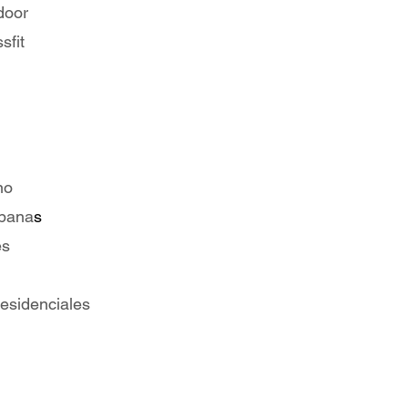
door
sfit
no
rbana
s
es
esidenciales