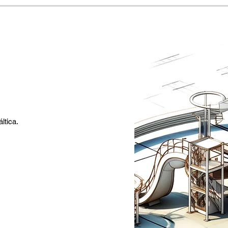
ltica.
.