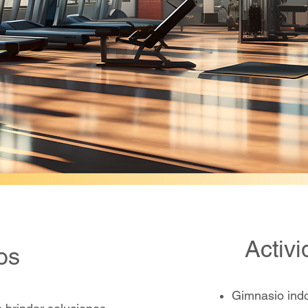
Activ
os
Gimnasio ind