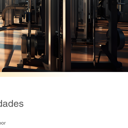
idades
oor