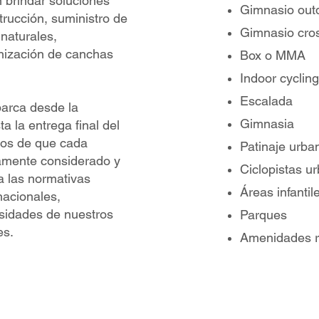
 brindar soluciones
Gimnasio out
trucción, suministro de
Gimnasio cros
 naturales,
nización de canchas
Box o MMA
Indoor cycling
Escalada
barca desde la
Gimnasia
sta la entrega final del
nos de que cada
Patinaje urba
amente considerado y
Ciclopistas u
a las normativas
Áreas infantil
nacionales,
esidades de nuestros
Parques
es.
Amenidades r